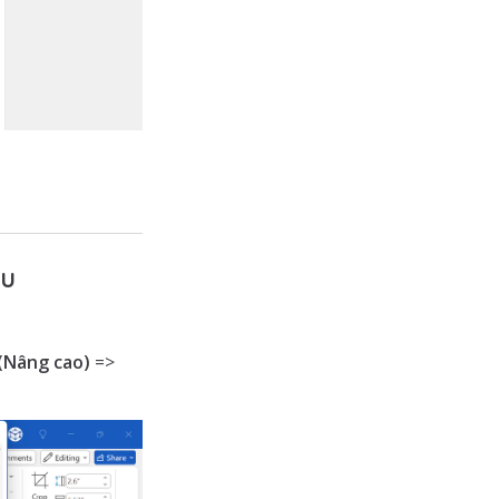
ệu
(Nâng cao)
=>