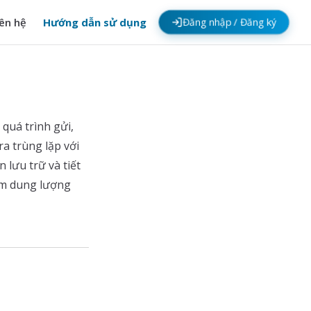
Đăng nhập / Đăng ký
iên hệ
Hướng dẫn sử dụng
 quá trình gửi,
a trùng lặp với
 lưu trữ và tiết
iảm dung lượng