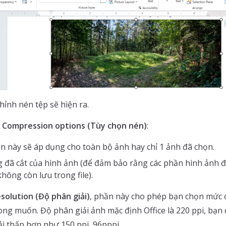
hỉnh nén tệp sẽ hiện ra.
n
Compression options (Tùy chọn nén)
:
n này sẽ áp dụng cho toàn bộ ảnh hay chỉ 1 ảnh đã chọn.
 đã cắt của hình ảnh (để đảm bảo rằng các phần hình ảnh đã
hông còn lưu trong file).
solution (Độ phân giải)
, phần này cho phép bạn chọn mức 
g muốn. Độ phân giải ảnh mặc định Office là 220 ppi, bạn 
ải thấp hơn như 150 ppi, 96pppi.