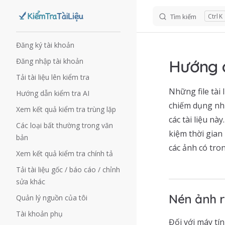
Tìm kiếm
K
Skip to content
Sidebar Navigation
Đăng ký tài khoản
Đăng nhập tài khoản
Hướng d
Tải tài liệu lên kiểm tra
Những file tài
Hướng dẫn kiểm tra AI
chiếm dụng nhi
Xem kết quả kiểm tra trùng lặp
các tài liệu nà
Các loại bất thường trong văn
kiệm thời gian
bản
các ảnh có tron
Xem kết quả kiểm tra chính tả
Tải tài liệu gốc / báo cáo / chỉnh
sửa khác
Nén ảnh r
Quản lý nguồn của tôi
Tài khoản phụ
Đối với máy tí