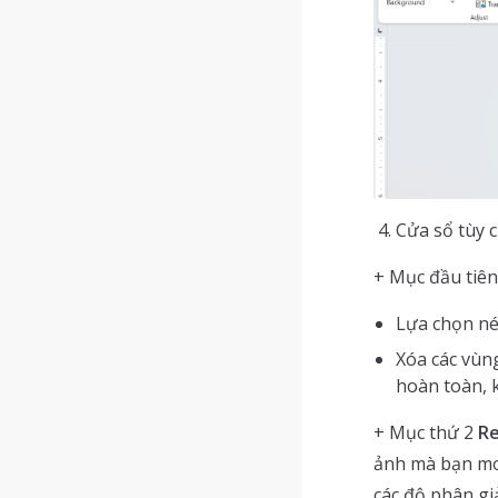
Cửa sổ tùy c
+ Mục đầu tiê
Lựa chọn né
Xóa các vùng
hoàn toàn, k
+ Mục thứ 2
Re
ảnh mà bạn mon
các độ phân gi