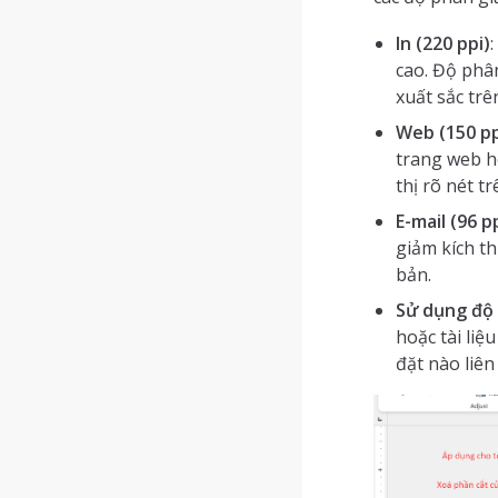
In (220 ppi)
cao. Độ phân
xuất sắc trê
Web (150 pp
trang web h
thị rõ nét 
E-mail (96 p
giảm kích t
bản.
Sử dụng độ 
hoặc tài li
đặt nào liên