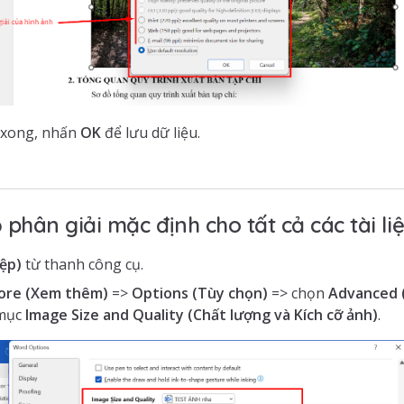
t xong, nhấn
OK
để lưu dữ liệu.
 phân giải mặc định cho tất cả các tài li
Tệp)
từ thanh công cụ.
ore (Xem thêm)
=>
Options (Tùy chọn)
=> chọn
Advanced 
 mục
Image Size and Quality (Chất lượng và Kích cỡ ảnh)
.