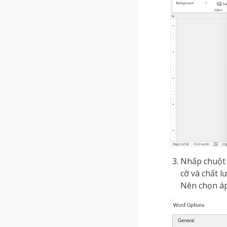
Nhấp chuột 
cỡ và chất l
Nên chọn á